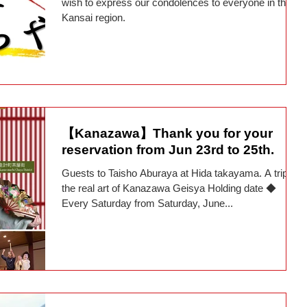
wish to express our condolences to everyone in the
Kansai region.
【Kanazawa】Thank you for your
reservation from Jun 23rd to 25th.
Guests to Taisho Aburaya at Hida takayama. A trip to
the real art of Kanazawa Geisya Holding date ◆
Every Saturday from Saturday, June...