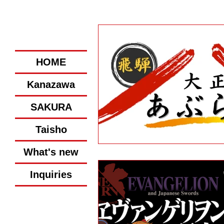
We are pleased if you can 
HOME
Kanazawa
SAKURA
Taisho
What's new
Inquiries