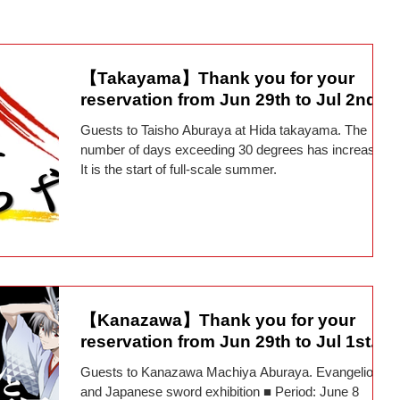
relax in a fully private space, limited to one pair per day
【Takayama】Thank you for your
reservation from Jun 29th to Jul 2nd.
Guests to Taisho Aburaya at Hida takayama. The
number of days exceeding 30 degrees has increased.
It is the start of full-scale summer.
【Kanazawa】Thank you for your
reservation from Jun 29th to Jul 1st.
Guests to Kanazawa Machiya Aburaya. Evangelion
and Japanese sword exhibition ■ Period: June 8