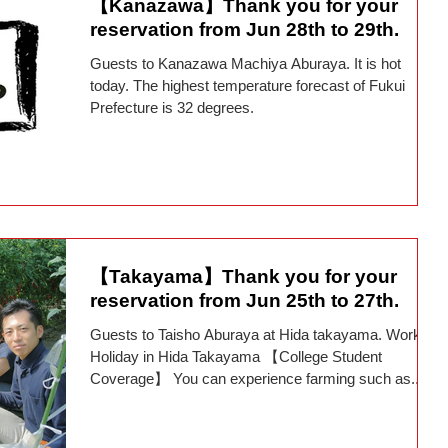
【Kanazawa】Thank you for your
reservation from Jun 28th to 29th.
Guests to Kanazawa Machiya Aburaya. It is hot
today. The highest temperature forecast of Fukui
Prefecture is 32 degrees.
【Takayama】Thank you for your
reservation from Jun 25th to 27th.
Guests to Taisho Aburaya at Hida takayama. Working
Holiday in Hida Takayama 【College Student
Coverage】 You can experience farming such as...