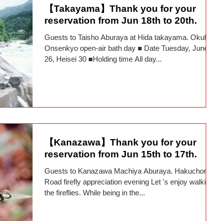
【Takayama】Thank you for your
reservation from Jun 18th to 20th.
Guests to Taisho Aburaya at Hida takayama. Okuhida
Onsenkyo open-air bath day ■ Date Tuesday, June
26, Heisei 30 ■Holding time All day...
【Kanazawa】Thank you for your
reservation from Jun 15th to 17th.
Guests to Kanazawa Machiya Aburaya. Hakuchoro
Road firefly appreciation evening Let 's enjoy walking
the fireflies. While being in the...