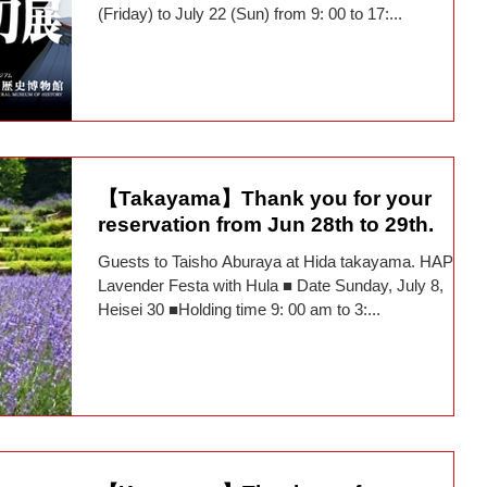
(Friday) to July 22 (Sun) from 9: 00 to 17:...
【Takayama】Thank you for your
reservation from Jun 28th to 29th.
Guests to Taisho Aburaya at Hida takayama. HAPPY
Lavender Festa with Hula ■ Date Sunday, July 8,
Heisei 30 ■Holding time 9: 00 am to 3:...